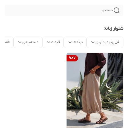
جستجو
شلوار زنانه
پربازدیدترین
برندها
قیمت
دسته‌بندی
فقط م
%
27