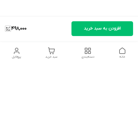
افزودن به سبد خرید
498,000
خانه
دسته‌بندی
سبد خرید
پروفایل
دسترسی سریع
تماس با ما
شکایات
درباره ما
قوانین و مقررات
سیاست حریم خصوصی