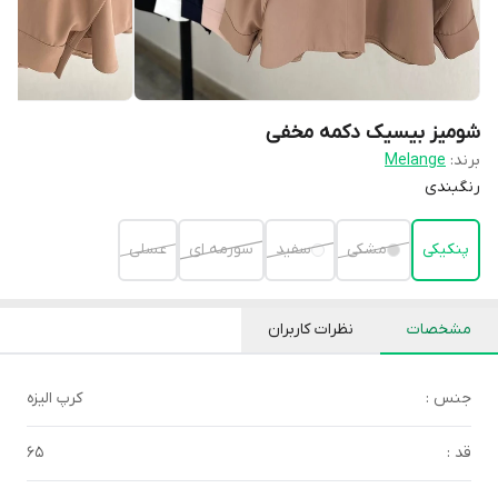
شومیز بیسیک دکمه مخفی
برند:
Melange
رنگبندی
پنکیکی
مشکی
سفید
سورمه ای
عسلی
مشخصات
نظرات کاربران
جنس :
کرپ الیزه
قد :
۶۵