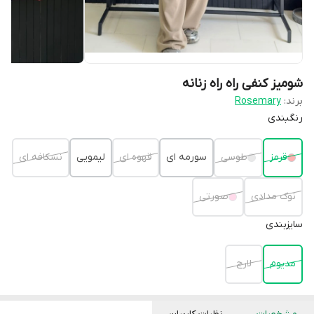
شومیز کنفی راه راه زنانه
برند:
Rosemary
رنگبندی
قرمز
طوسی
سورمه ای
قهوه ای
لیمویی
نسکافه ای
نوک مدادی
صورتی
سایزبندی
مدیوم
لارج