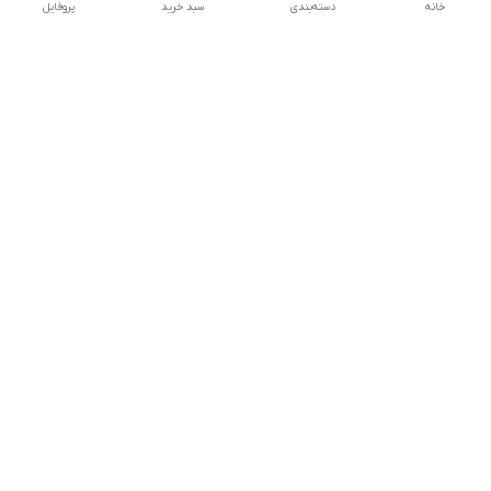
خانه
دسته‌بندی
سبد خرید
پروفایل
دسترسی سریع
تماس با ما
شکایات
درباره ما
قوانین و مقررات
سیاست حریم خصوصی
شماره تماس
09170214477