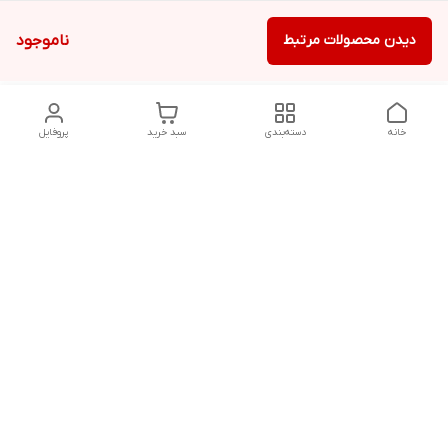
دیدن محصولات مرتبط
ناموجود
خانه
دسته‌بندی
سبد خرید
پروفایل
دسترسی سریع
تماس با ما
شکایات
درباره ما
قوانین و مقررات
سیاست حریم خصوصی
شماره تماس
09170214477