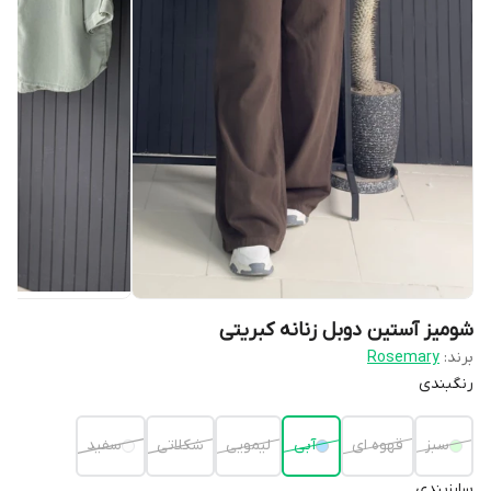
شومیز آستین دوبل زنانه کبریتی
برند:
Rosemary
رنگبندی
سبز
قهوه ای
آبی
لیمویی
شکلاتی
سفید
سایزبندی