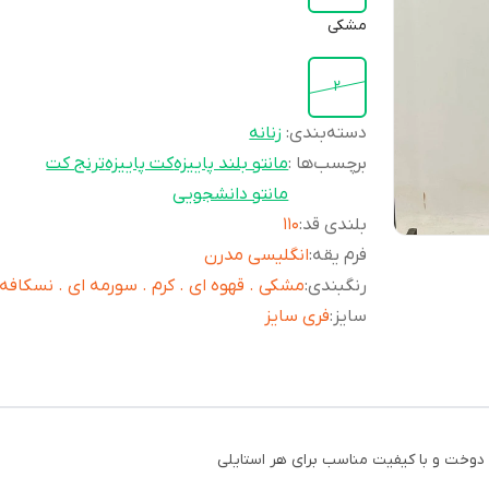
مشکی
2
دسته‌بندی
:
زنانه
برچسب‌ها :
مانتو بلند پاییزه
کت پاییزه
ترنج کت
مانتو دانشجویی
بلندی قد
:
110
فرم یقه
:
انگلیسی مدرن
رنگبندی
:
مشکی . قهوه ای . کرم . سورمه ای . نسکافه 
سایز
:
فری سایز
ش دوخت و با کیفیت مناسب برای هر استایلی