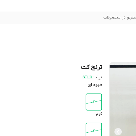
تجو در محصولات
ترنج کت
برند:
stilo
قهوه ای
2
کرم
2