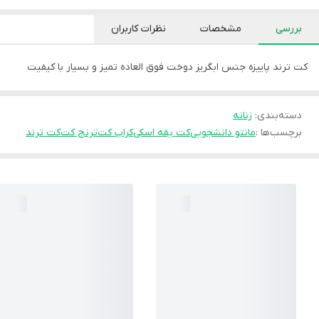
بررسی
مشخصات
نظرات کاربران
کت ترند پاییزه جنس ابگریز دوخت فوق العاده تمیز و بسیار با کیفیت
دسته‌بندی
:
زنانه
برچسب‌ها :
مانتو دانشجویی
کت یقه اسکی
کراپ کت
ترنج کت
کت ترند