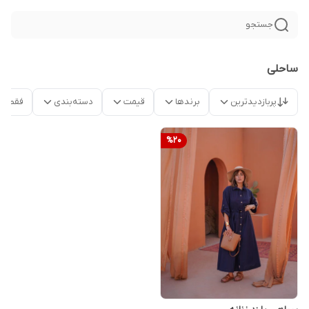
جستجو
ساحلی
پربازدیدترین
برندها
قیمت
دسته‌بندی
فقط م
%
20