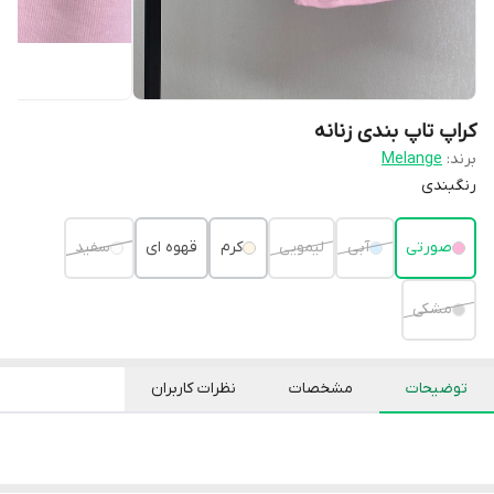
کراپ تاپ بندی زنانه
برند:
Melange
رنگبندی
صورتی
آبی
لیمویی
کرم
قهوه ای
سفید
مشکی
توضیحات
مشخصات
نظرات کاربران