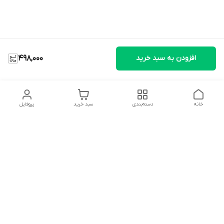
افزودن به سبد خرید
498,000
خانه
دسته‌بندی
سبد خرید
پروفایل
دسترسی سریع
تماس با ما
شکایات
درباره ما
قوانین و مقررات