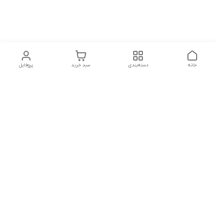
خانه
دسته‌بندی
سبد خرید
پروفایل
دسترسی سریع
تماس با ما
شکایات
درباره ما
قوانین و مقررات
سیاست حریم خصوصی
شماره تماس
09170214477