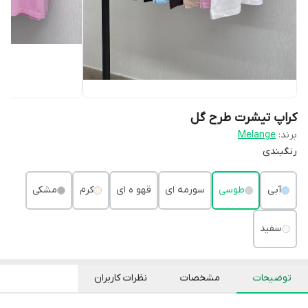
کراپ تیشرت طرح گل
برند:
Melange
رنگبندی
آبی
طوسی
سورمه ای
قهو ه ای
کرم
مشکی
سفید
توضیحات
مشخصات
نظرات کاربران