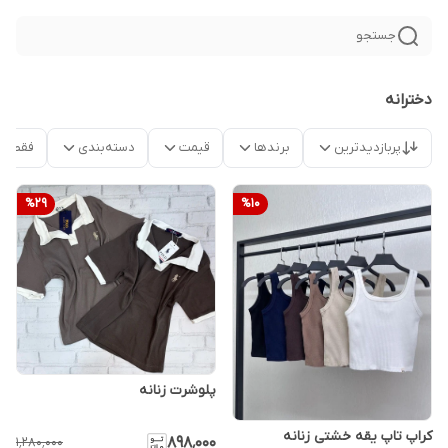
جستجو
دخترانه
پربازدیدترین
برندها
قیمت
دسته‌بندی
فقط م
%
29
%
10
پلوشرت زنانه
کراپ تاپ یقه خشتی زنانه
۸۹۸٬۰۰۰
۱٬۲۸۰٬۰۰۰