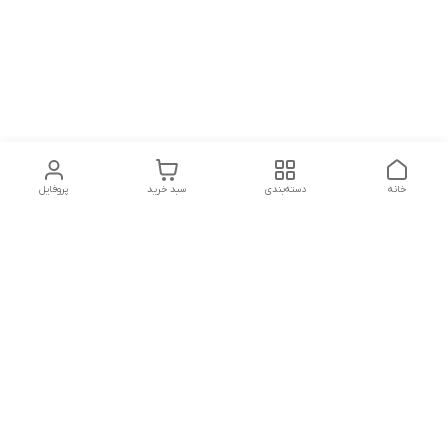
خانه
دسته‌بندی
سبد خرید
پروفایل
دسترسی سریع
تماس با ما
شکایات
درباره ما
قوانین و مقررات
سیاست حریم خصوصی