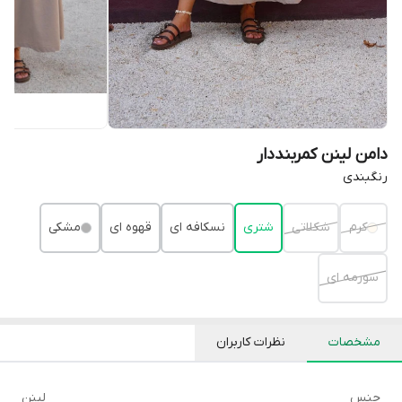
دامن لینن کمربنددار
رنگبندی
کرم
شکلاتی
شتری
نسکافه ای
قهوه ای
مشکی
سورمه ای
مشخصات
نظرات کاربران
جنس
لینن