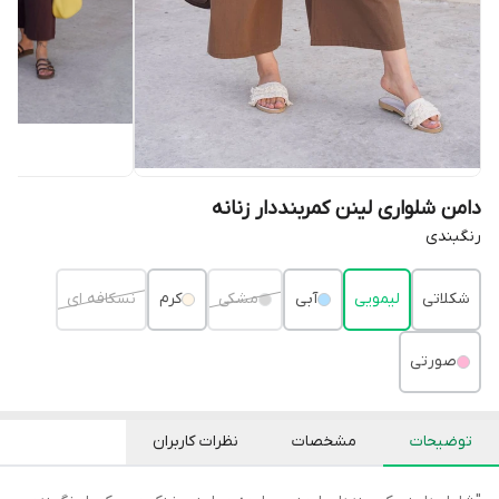
دامن شلواری لینن کمربنددار زنانه
رنگبندی
شکلاتی
لیمویی
آبی
مشکی
کرم
نسکافه ای
صورتی
توضیحات
مشخصات
نظرات کاربران