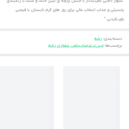
"شلوار دامنی کمربنددار با جنس پارچه ی لینن خنک و سبک با رنگبندی
پاستیلی و جذاب انتخاب عالی برای روز های گرم تابستان با قیمتی
باورنکردنی "
دسته‌بندی
:
زنانه
برچسب‌ها :
لینن
ترند
جذاب
دامن شلواری زنانه