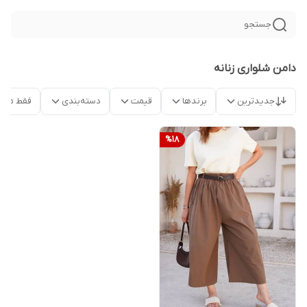
جستجو
دامن شلواری زنانه
جدیدترین
برندها
قیمت
دسته‌بندی
فقط محص
%
18